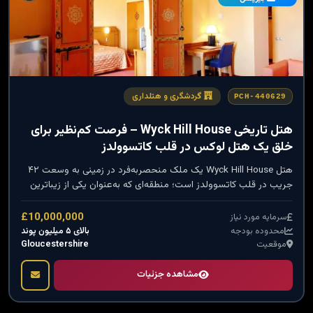
گردشگری و هتلداری
PCH-440629
هتل تاریخی Wyck Hill House – فرصت کم‌نظیر برای
خلق یک هتل لوکس در قلب کاتسوولدز
هتل Wyck Hill House یک ملک منحصربه‌فرد در زمینی به وسعت ۴۲
جریب در قلب کاتسوولدز است؛ منطقه‌ای که به‌عنوان یکی از زیباترین
نقاط طبیعی بریتانیا شناخته می‌شود.
£10,000,000
سرمایه مورد نیاز
بالای ۵ میلیون پوند
محدوده بودجه
Gloucestershire
موقعیت
مشاهده جزئیات