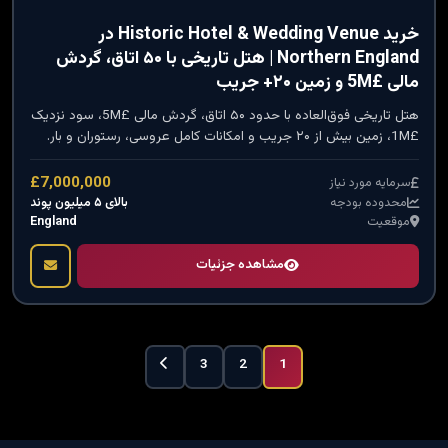
خرید Historic Hotel & Wedding Venue در
Northern England | هتل تاریخی با ۵۰ اتاق، گردش
مالی £5M و زمین ۲۰+ جریب
هتل تاریخی فوق‌العاده با حدود ۵۰ اتاق، گردش مالی £5M، سود نزدیک
£1M، زمین بیش از ۲۰ جریب و امکانات کامل عروسی، رستوران و بار.
£7,000,000
سرمایه مورد نیاز
بالای ۵ میلیون پوند
محدوده بودجه
England
موقعیت
مشاهده جزئیات
3
2
1