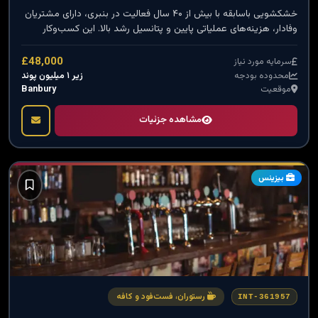
خشکشویی باسابقه با بیش از ۴۰ سال فعالیت در بنبری، دارای مشتریان
وفادار، هزینه‌های عملیاتی پایین و پتانسیل رشد بالا. این کسب‌وکار
ترکیبی از خدمات سلف‌سرویس و شست‌وشوی حرفه‌ای ارائه می‌دهد و
برای خریدارانی که به‌دنبال یک فرصت ساده، پایدار و سودآور هستند
£48,000
سرمایه مورد نیاز
گزینه‌ای ایده‌آل است.
زیر ۱ میلیون پوند
محدوده بودجه
Banbury
موقعیت
مشاهده جزئیات
بیزینس
رستوران، فست‌فود و کافه
INT-361957