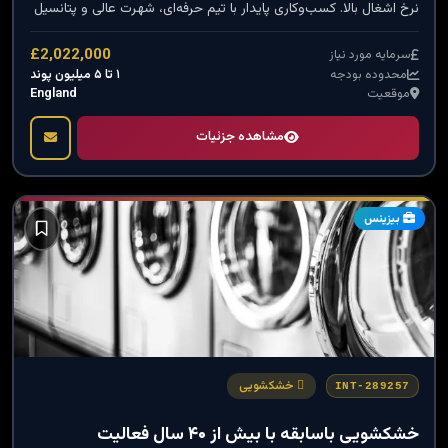
نرخ اشغال بالا. کسب‌وکاری پایدار با تیم حرفه‌ای، شهرت عالی و پتانسیل
توسعه در جنوب شرق انگلستان.
£2,022,000
سرمایه مورد نیاز
۱ تا ۵ میلیون پوند
محدوده بودجه
England
موقعیت
مشاهده جزئیات
بیزینس
خشکشویی
INT-289257
خشکشویی باسابقه با بیش از ۴۰ سال فعالیت