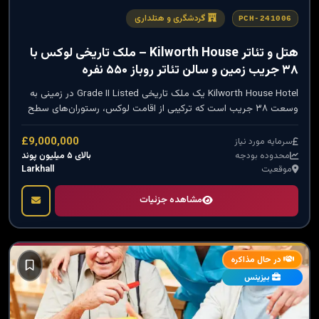
گردشگری و هتلداری
PCH-241006
هتل و تئاتر Kilworth House – ملک تاریخی لوکس با
۳۸ جریب زمین و سالن تئاتر روباز ۵۵۰ نفره
Kilworth House Hotel یک ملک تاریخی Grade II Listed در زمینی به
وسعت ۳۸ جریب است که ترکیبی از اقامت لوکس، رستوران‌های سطح
بالا، سالن‌های کنفرانس و یک تئاتر روباز ۵۵۰ نفره را ارائه می‌دهد. این
ملک یک فرصت برجسته برای سرمایه‌گذاری در هتلداری سطح بالا با
£9,000,000
سرمایه مورد نیاز
قابلیت توسعه و بازبرندسازی است.
بالای ۵ میلیون پوند
محدوده بودجه
Larkhall
موقعیت
مشاهده جزئیات
در حال مذاکره
بیزینس