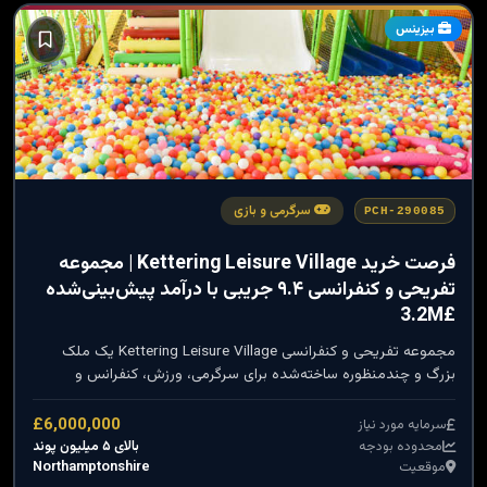
بیزینس
سرگرمی و بازی
PCH-290085
فرصت خرید Kettering Leisure Village | مجموعه
تفریحی و کنفرانسی ۹.۴ جریبی با درآمد پیش‌بینی‌شده
£3.2M
مجموعه تفریحی و کنفرانسی Kettering Leisure Village یک ملک
بزرگ و چندمنظوره ساخته‌شده برای سرگرمی، ورزش، کنفرانس و
فعالیت‌های خانوادگی است. این مجموعه با ۹.۴ جریب زمین، سالن
تئاتر، باشگاه ورزشی، سالن کنفرانس، پارک بازی کودکان و پارکینگ بسیار
£6,000,000
سرمایه مورد نیاز
وسیع، یک فرصت کم‌نظیر برای سرمایه‌گذاران است.
بالای ۵ میلیون پوند
محدوده بودجه
Northamptonshire
موقعیت