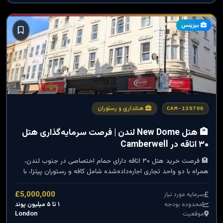
بیزینس
هتلداری و رستوران
CAM-135706
🏨 هتل New Dome لندن | فرصت سرمایه‌گذاری هتل
۳۰ اتاقه در Camberwell
🏨 فرصت خرید هتل ۳۰ اتاقه دارای حمام اختصاصی در جنوب لندن،
همراه با دو واحد تجاری اجاره‌داده‌شده شامل کافه و رستوران پیتزا، با
درآمد سالانه پایدار و موقعیت ممتاز شهری.
£5,000,000
سرمایه مورد نیاز
۱ تا ۵ میلیون پوند
محدوده بودجه
London
موقعیت