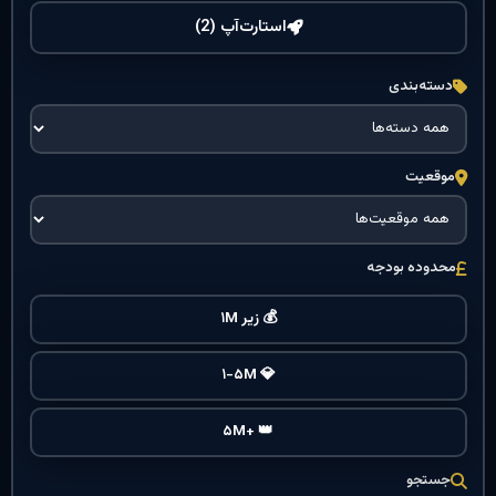
استارت‌آپ (2)
دسته‌بندی
موقعیت
محدوده بودجه
💰 زیر ۱M
💎 ۱-۵M
👑 +۵M
جستجو