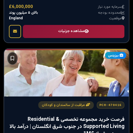
£6,000,000
سرمایه مورد نیاز
بالای ۵ میلیون پوند
محدوده بودجه
England
موقعیت
مشاهده جزئیات
بیزینس
مراقبت از سالمندان و کودکان
PCH-470416
فرصت خرید مجموعه تخصصی Residential &
Supported Living در جنوب شرق انگلستان | درآمد بالا