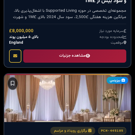
و سود بیش از £1M
مجموعه‌ای تخصصی در حوزه Supported Living با اشغال‌پذیری بالا،
میانگین هزینه هفتگی £2,500، سود سال 2024 بالای £1M و شهرت
عالی در منطقه.
£8,000,000
سرمایه مورد نیاز
بالای ۵ میلیون پوند
محدوده بودجه
England
موقعیت
مشاهده جزئیات
بیزینس
برگزاری رویداد و مراسم
PCH-445185