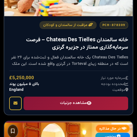
مراقبت از سالمندان و کودکان
PCH-878309
خانه سالمندان Chateau Des Tielles – فرصت
سرمایه‌گذاری ممتاز در جزیره گرنزی
Chateau Des Tielles یک خانه سالمندان فعال و ثبت‌شده برای ۲۶ نفر
است که در منطقه زیبای Torteval در گرنزی واقع شده است. این ملک
دارای اتاق‌های بزرگ، درآمد قابل‌اعتماد، زمین ۱.۲ جریبی و مالکیت
Freehold بوده و به دلیل بازنشستگی مالک فعلی برای فروش ارائه شده
£5,250,000
سرمایه مورد نیاز
است.
بالای ۵ میلیون پوند
محدوده بودجه
England
موقعیت
مشاهده جزئیات
در حال مذاکره
بیزینس