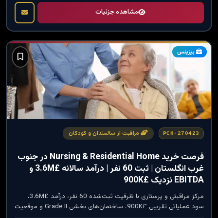
مشاهده جزئیات
بیزینس
مراقبت از سالمندان و کودکان
PCH-270423
فرصت خرید Nursing & Residential Home در جنوب
غرب انگلستان | ثبت 60 نفر | درآمد سالانه £3.6M و
EBITDA نزدیک £900K
مرکز مراقبتی و پرستاری با ظرفیت ثبت‌شده 60 نفر، درآمد £3.6M،
سود عملیاتی تقریبی £900K، ساختمان‌های بخشی Grade II و موقعیت
شهری جذاب.