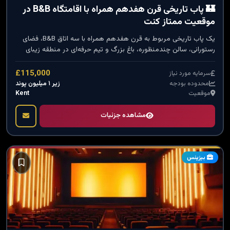
🏰 پاب تاریخی قرن هفدهم همراه با اقامتگاه B&B در
موقعیت ممتاز کنت
یک پاب تاریخی مربوط به قرن هفدهم همراه با سه اتاق B&B، فضای
رستورانی، سالن چندمنظوره، باغ بزرگ و تیم حرفه‌ای در منطقه زیبای
کنت. کسب‌وکاری سودآور با مشتریان وفادار، موقعیت گردشگری ممتاز
و پتانسیل رشد چشمگیر، مناسب برای سرمایه‌گذاران و متخصصان
£115,000
سرمایه مورد نیاز
صنعت مهمان‌نوازی.
زیر ۱ میلیون پوند
محدوده بودجه
Kent
موقعیت
مشاهده جزئیات
بیزینس