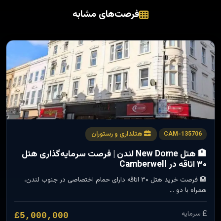
فرصت‌های مشابه
هتلداری و رستوران
CAM-135706
🏨 هتل New Dome لندن | فرصت سرمایه‌گذاری هتل
۳۰ اتاقه در Camberwell
🏨 فرصت خرید هتل ۳۰ اتاقه دارای حمام اختصاصی در جنوب لندن،
همراه با دو …
سرمایه
£5,000,000