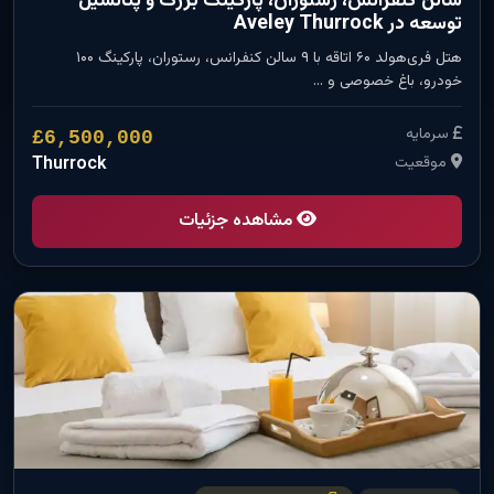
سالن کنفرانس، رستوران، پارکینگ بزرگ و پتانسیل
توسعه در Aveley Thurrock
هتل فری‌هولد ۶۰ اتاقه با ۹ سالن کنفرانس، رستوران، پارکینگ ۱۰۰
خودرو، باغ خصوصی و …
سرمایه
£6,500,000
موقعیت
Thurrock
مشاهده جزئیات