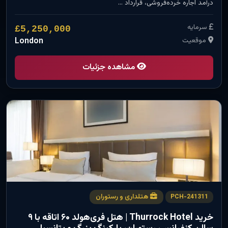
درآمد اجاره خرده‌فروشی، قرارداد …
سرمایه
£5,250,000
موقعیت
London
مشاهده جزئیات
هتلداری و رستوران
PCH-241311
خرید Thurrock Hotel | هتل فری‌هولد ۶۰ اتاقه با ۹