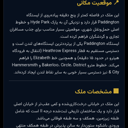
📍 موقعیت مکانی
این ملک در فاصله کمتر از پنج دقیقه پیاده‌روی از ایستگاه
Paddington قرار دارد و نزدیکی آن به پارک Hyde Park و خطوط
اصلی حمل‌ونقل شهری، موقعیتی بسیار مناسب برای جذب مسافران
تجاری و گردشگران فراهم کرده است.
ایستگاه Paddington یکی از پرترددترین ایستگاه‌های لندن است و
دسترسی مستقیم به قطار Heathrow Express (انتقال به فرودگاه
هیترو در حدود ۱۵ دقیقه) و همچنین خط Elizabeth را فراهم
می‌کند. خطوط مترو Bakerloo، Circle، District و Hammersmith
& City نیز دسترسی بسیار خوبی به سایر نقاط لندن ایجاد کرده‌اند.
🏢 مشخصات ملک
این ملک در خیابانی درخت‌کاری‌شده و کمی عقب‌تر از خیابان اصلی
قرار دارد و یک ساختمان تاریخی ثبت‌شده درجه II است که شامل
طبقه زیرزمین، همکف و سه طبقه فوقانی می‌باشد.
ورودی باشکوه ستون‌دار به سالن پذیرش در طبقه همکف منتهی