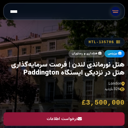
HTL-135706
بیزینس
هتلداری و رستوران
هتل نورماندی لندن | فرصت سرمایه‌گذاری
هتل در نزدیکی ایستگاه Paddington
London
326 بازدید
£3,500,000
درخواست اطلاعات