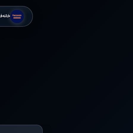
خانه
ف