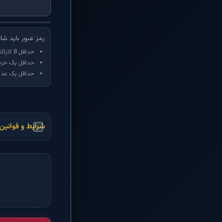
رمز عبور باید شا
حداقل 8 کاراکتر
حداقل یک حرف
حداقل یک عدد
شرایط و قوانین