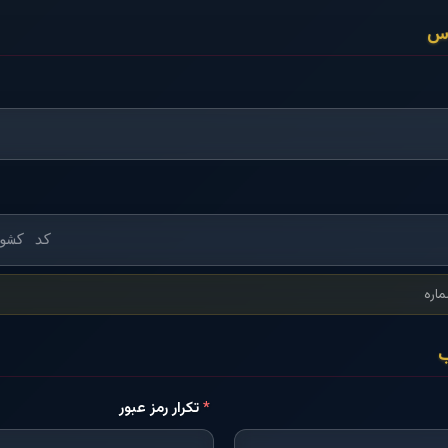
اس
اره
ب
*
تکرار رمز عبور