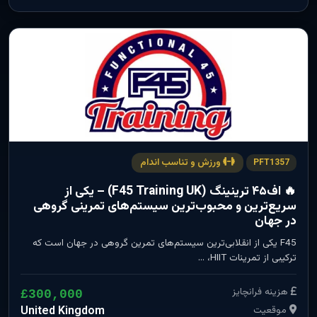
ورزش و تناسب اندام
PFT1357
🔥 اف۴۵ ترینینگ (F45 Training UK) – یکی از
سریع‌ترین و محبوب‌ترین سیستم‌های تمرینی گروهی
در جهان
F45 یکی از انقلابی‌ترین سیستم‌های تمرین گروهی در جهان است که
ترکیبی از تمرینات HIIT، …
هزینه فرانچایز
£300,000
موقعیت
United Kingdom