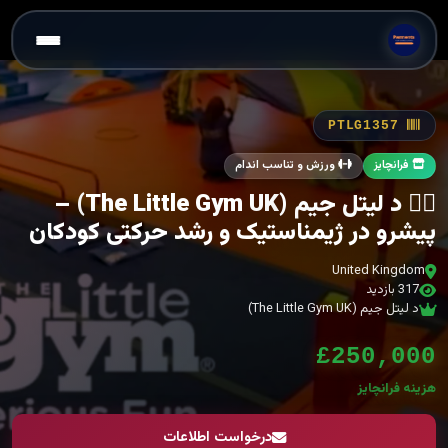
PTLG1357
فرانچایز
ورزش و تناسب اندام
🤸‍♀️ د لیتل جیم (The Little Gym UK) –
پیشرو در ژیمناستیک و رشد حرکتی کودکان
United Kingdom
317 بازدید
د لیتل جیم (The Little Gym UK)
£250,000
هزینه فرانچایز
درخواست اطلاعات