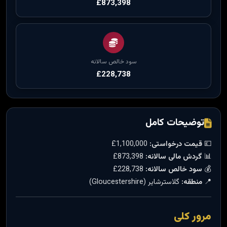
£873,398
سود خالص سالانه
£228,738
توضیحات کامل
💷
قیمت درخواستی:
1,100,000£
📊
گردش مالی سالانه:
873,398£
💰
سود خالص سالانه:
228,738£
📍
منطقه:
گلاسترشایر (Gloucestershire)
مرور کلی