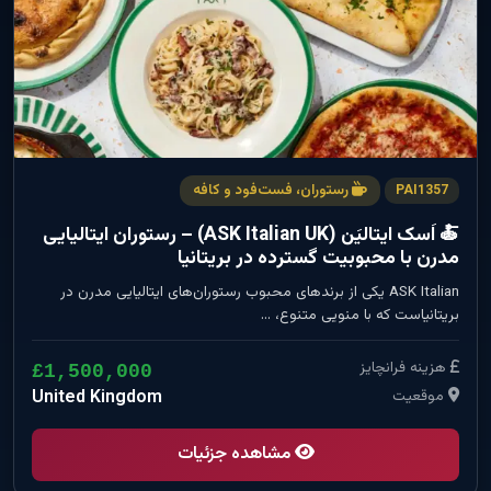
رستوران، فست‌فود و کافه
PAI1357
🍝 اَسک ایتالیَن (ASK Italian UK) – رستوران ایتالیایی
مدرن با محبوبیت گسترده در بریتانیا
ASK Italian یکی از برندهای محبوب رستوران‌های ایتالیایی مدرن در
بریتانیاست که با منویی متنوع، …
هزینه فرانچایز
£1,500,000
موقعیت
United Kingdom
مشاهده جزئیات